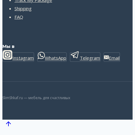
Track My Package
Shipping
FAQ
Мы в
Instagram
WhatsApp
Telegram
Email
SlimShkaf.ru — мебель для счастливых