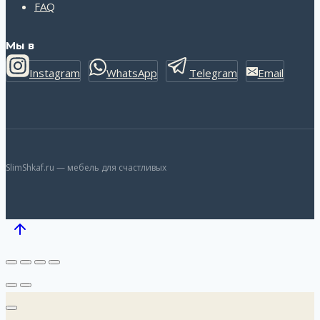
FAQ
Мы в
Instagram
WhatsApp
Telegram
Email
SlimShkaf.ru — мебель для счастливых