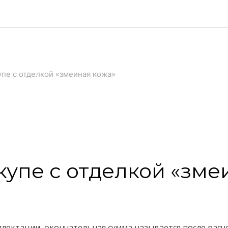
пе с отделкой «змеиная кожа»
упе с отделкой «зме
плектации, окончательная сумма называется после рас