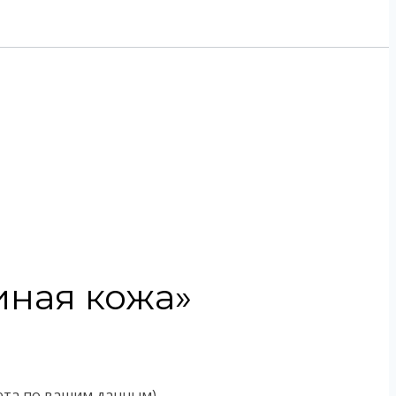
иная кожа»
чета по вашим данным)