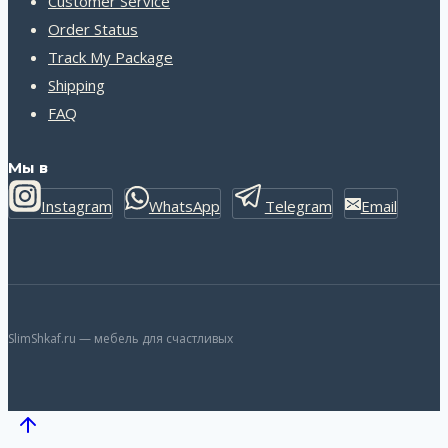
Customer Service
Order Status
Track My Package
Shipping
FAQ
Мы в
Instagram
WhatsApp
Telegram
Email
SlimShkaf.ru — мебель для счастливых