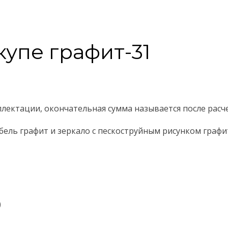
упе графит-31
плектации, окончательная сумма называется после рас
обель графит и зеркало с пескоструйным рисунком граф
)