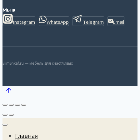
Мы в
Instagram
WhatsApp
Telegram
Email
SlimShkaf.ru — мебель для счастливых
Главная